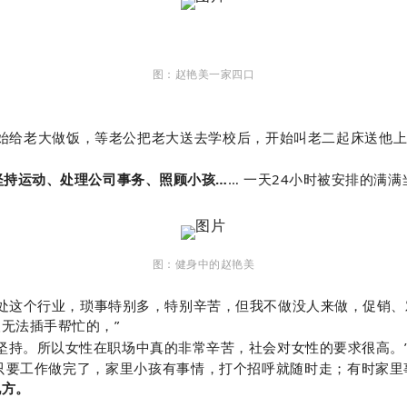
图：赵艳美一家四口
给老大做饭，等老公把老大送去学校后，开始叫老二起床送他上学
坚持运动、处理公司事务、照顾小孩…
… 一天24小时被安排的满
图：健身中的赵艳美
处这个行业，琐事特别多，特别辛苦，但我不做没人来做，促销、
无法插手帮忙的，”
坚持。所以女性在职场中真的非常辛苦，社会对女性的要求很高。
只要工作做完了，家里小孩有事情，打个招呼就随时走；有时家里
地方。